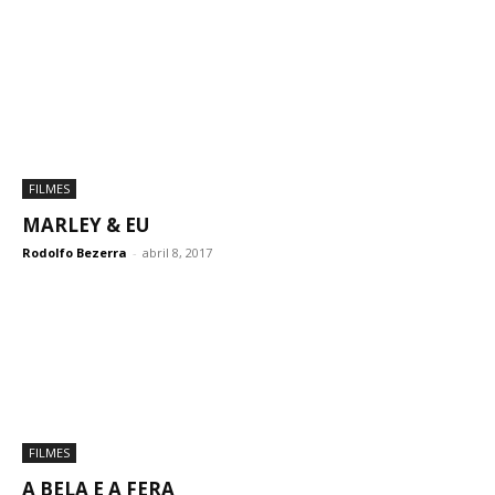
FILMES
MARLEY & EU
Rodolfo Bezerra
-
abril 8, 2017
FILMES
A BELA E A FERA