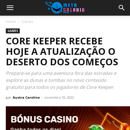
Home
Games
GAMES
CORE KEEPER RECEBE
HOJE A ATUALIZAÇÃO O
DESERTO DOS COMEÇOS
Prepare-se para uma aventura fora das estradas e
explore as dunas e tumbas no novo conteúdo
gratuito para todos os jogadores de Core Keeper
por
Austra Caroline
-
novembro 10, 2022