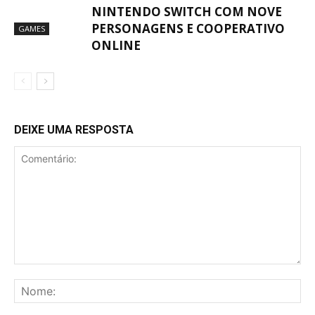
NINTENDO SWITCH COM NOVE
PERSONAGENS E COOPERATIVO
GAMES
ONLINE
DEIXE UMA RESPOSTA