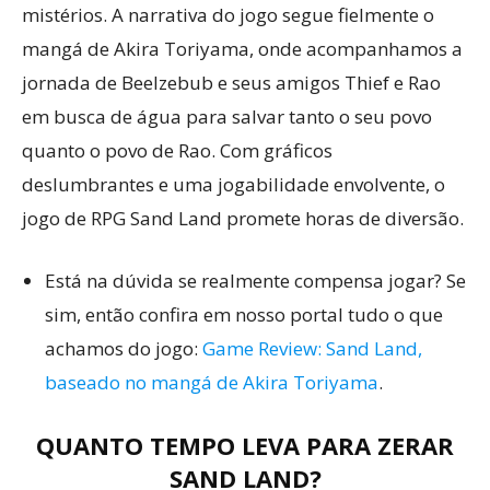
mistérios. A narrativa do jogo segue fielmente o
mangá de Akira Toriyama, onde acompanhamos a
jornada de Beelzebub e seus amigos Thief e Rao
em busca de água para salvar tanto o seu povo
quanto o povo de Rao. Com gráficos
deslumbrantes e uma jogabilidade envolvente, o
jogo de RPG Sand Land promete horas de diversão.
Está na dúvida se realmente compensa jogar? Se
sim, então confira em nosso portal tudo o que
achamos do jogo:
Game Review: Sand Land,
baseado no mangá de Akira Toriyama
.
QUANTO TEMPO LEVA PARA ZERAR
SAND LAND?