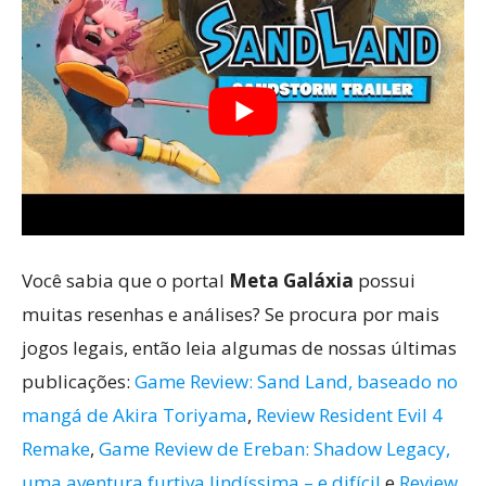
Você sabia que o portal
Meta Galáxia
possui
muitas resenhas e análises? Se procura por mais
jogos legais, então leia algumas de nossas últimas
publicações:
Game Review: Sand Land, baseado no
mangá de Akira Toriyama
,
Review Resident Evil 4
Remake
,
Game Review de Ereban: Shadow Legacy,
uma aventura furtiva lindíssima – e difícil
e
Review