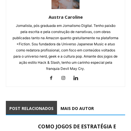
Austra Caroline
Jornalista, pós graduada em Jornalismo Digital. Tenho paixão
pela escrita e pela construção de narrativas, com obras
publicadas tanto na Amazon quanto gratuitamente na plataforma
+Fiction. Sou fundadora da Universo Japanese Music e atuo
como redatora profissional, com foco em conteúdos voltados
para o universo nerd, geek e a cultura pop. Amante dos jogos de
ação estilo Hack & Slash, tenho um carinho especial pela
franquia Devil May Cry.
POST RELACIONADOS
MAIS DO AUTOR
COMO JOGOS DE ESTRATÉGIA E