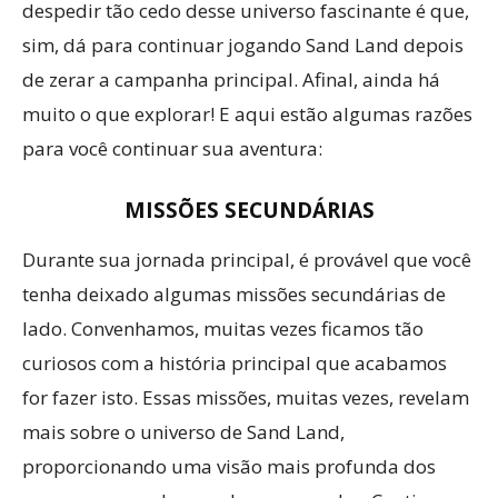
despedir tão cedo desse universo fascinante é que,
sim, dá para continuar jogando Sand Land depois
de zerar a campanha principal. Afinal, ainda há
muito o que explorar! E aqui estão algumas razões
para você continuar sua aventura:
MISSÕES SECUNDÁRIAS
Durante sua jornada principal, é provável que você
tenha deixado algumas missões secundárias de
lado. Convenhamos, muitas vezes ficamos tão
curiosos com a história principal que acabamos
for fazer isto. Essas missões, muitas vezes, revelam
mais sobre o universo de Sand Land,
proporcionando uma visão mais profunda dos