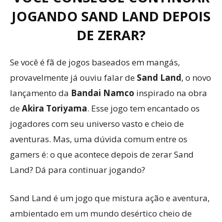
JOGANDO SAND LAND DEPOIS
DE ZERAR?
Se você é fã de jogos baseados em mangás,
provavelmente já ouviu falar de
Sand Land
, o novo
lançamento da
Bandai Namco
inspirado na obra
de
Akira Toriyama
. Esse jogo tem encantado os
jogadores com seu universo vasto e cheio de
aventuras. Mas, uma dúvida comum entre os
gamers é: o que acontece depois de zerar Sand
Land? Dá para continuar jogando?
Sand Land é um jogo que mistura ação e aventura,
ambientado em um mundo desértico cheio de