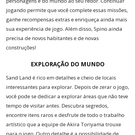
personagens e do mundo ao seu redor. Continuar
jogando permite que você complete essas missões,
ganhe recompensas extras e enriqueça ainda mais
sua experiência de jogo. Além disso, Spino ainda
precisa de novos habitantes e de novas
construções!
EXPLORAÇÃO DO MUNDO
Sand Land é rico em detalhes e cheio de locais
interessantes para explorar. Depois de zerar o jogo,
você pode se dedicar a explorar áreas que não teve
tempo de visitar antes. Descubra segredos,
encontre itens raros e desfrute de todo o trabalho
artístico que a equipe de Akira Toriyama trouxe
para o jogo. Outro detalhe é a possibilidade de