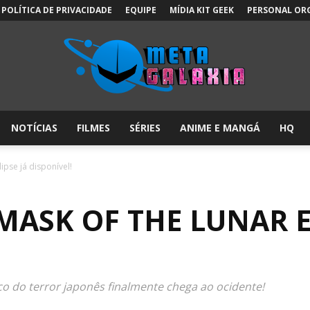
POLÍTICA DE PRIVACIDADE
EQUIPE
MÍDIA KIT GEEK
PERSONAL OR
NOTÍCIAS
FILMES
SÉRIES
ANIME E MANGÁ
HQ
Meta
ipse já disponível!
MASK OF THE LUNAR E
Galáxia:
o do terror japonês finalmente chega ao ocidente!