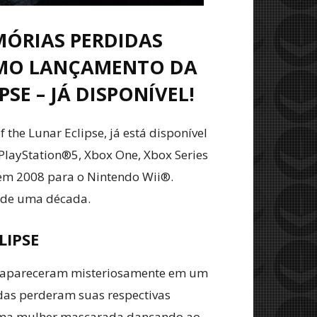
MÓRIAS PERDIDAS
IMO LANÇAMENTO DA
SE – JÁ DISPONÍVEL!
he Lunar Eclipse, já está disponível
 PlayStation®5, Xbox One, Xbox Series
 em 2008 para o Nintendo Wii®.
s de uma década.
LIPSE
esapareceram misteriosamente em um
odas perderam suas respectivas
uma mulher mascarada dançando ao