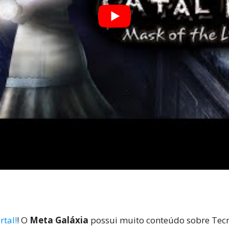
rtal!
! O
Meta Galáxia
possui muito conteúdo sobre Tecno