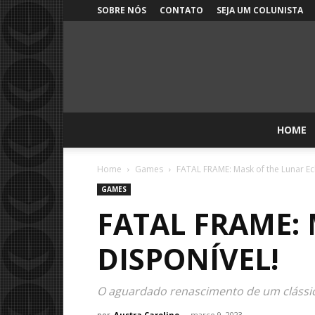
SOBRE NÓS
CONTATO
SEJA UM COLUNISTA
HOME
Home
Games
FATAL FRAME: Mask of the Lunar Ecl
GAMES
FATAL FRAME: 
DISPONÍVEL!
O aguardado renascimento de um clássic
por
Austra Caroline
-
março 9, 2023