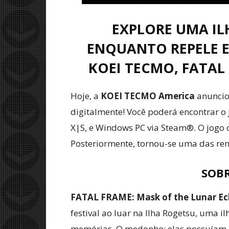
EXPLORE UMA IL
ENQUANTO REPELE 
KOEI TECMO, FATAL 
Hoje, a
KOEI TECMO America
anunciou
digitalmente! Você poderá encontrar o 
X|S, e Windows PC via Steam®. O jogo 
Posteriormente, tornou-se uma das re
SOB
FATAL FRAME: Mask of the Lunar Ecl
festival ao luar na Ilha Rogetsu, uma 
memórias. O medonho: elas possuíam