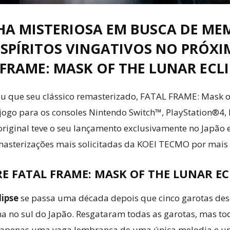
HA MISTERIOSA EM BUSCA DE ME
ESPÍRITOS VINGATIVOS NO PRÓX
FRAME: MASK OF THE LUNAR ECLIP
 que seu clássico remasterizado, FATAL FRAME: Mask of t
jogo para os consoles Nintendo Switch™, PlayStation®4,
original teve o seu lançamento exclusivamente no Japão
masterizações mais solicitadas da KOEI TECMO por mai
RE
FATAL FRAME: MASK OF THE LUNAR EC
ipse
se passa uma década depois que cinco garotas d
ilha no sul do Japão. Resgataram todas as garotas, mas t
 apenas uma vaga lembrança de uma única melodia e 