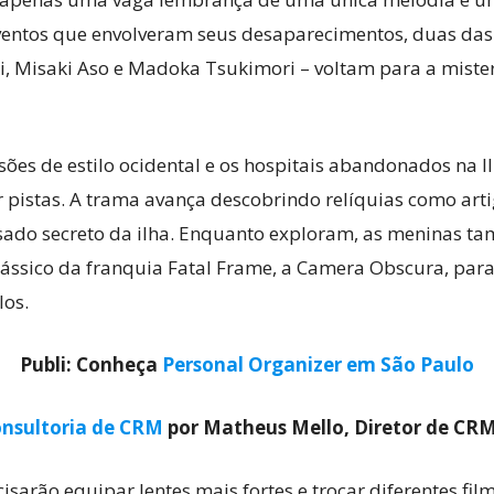
ventos que envolveram seus desaparecimentos, duas das 
, Misaki Aso e Madoka Tsukimori – voltam para a misteri
es de estilo ocidental e os hospitais abandonados na Il
 pistas. A trama avança descobrindo relíquias como arti
ado secreto da ilha. Enquanto exploram, as meninas ta
clássico da franquia Fatal Frame, a Camera Obscura, para
los.
Publi: Conheça
Personal Organizer em São Paulo
nsultoria de CRM
por Matheus Mello, Diretor de CR
isarão equipar lentes mais fortes e trocar diferentes fil