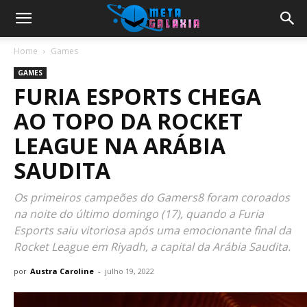
Home
Games
GAMES
FURIA ESPORTS CHEGA
AO TOPO DA ROCKET
LEAGUE NA ARÁBIA
SAUDITA
Os primeiros campeões do Gamers8 foram coroados
na noite do último domingo (17), quando a Furia
Esports saiu vitoriosa após uma emocionante final da
Rocket League em Riyadh, a capital da Arábia Saudita.
por
Austra Caroline
-
julho 19, 2022