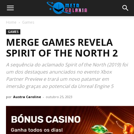
Home
Games
GAMES
MERGE GAMES REVELA
SPIRIT OF THE NORTH 2
A sequência do aclamado Spirit of the North (2019) foi
um dos destaques anunciados no evento Xbox
Partner Preview e trará um novo patamar em
imersão graças ao potencial da Unreal Engine 5
por
Austra Caroline
-
outubro 25, 2023