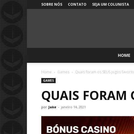
SOBRE NÓS
CONTATO
SEJA UM COLUNISTA
HOME
Home
Games
Quais foram os SEUS jogos favori
GAMES
QUAIS FORAM O
por
Jake
-
janeiro 14, 2021