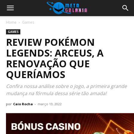
Home
Games
GAMES
REVIEW POKÉMON
LEGENDS: ARCEUS, A
RENOVAÇÃO QUE
QUERÍAMOS
Confira nossa análise sobre o jogo, a primeira grande
mudança na fórmula dessa série tão amada!
por
Caio Rocha
-
março 13, 2022