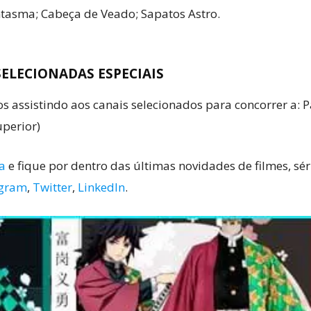
tasma; Cabeça de Veado; Sapatos Astro.
 SELECIONADAS ESPECIAIS
s assistindo aos canais selecionados para concorrer a: 
uperior)
a
e fique por dentro das últimas novidades de filmes, sé
agram
,
Twitter
,
LinkedIn
.