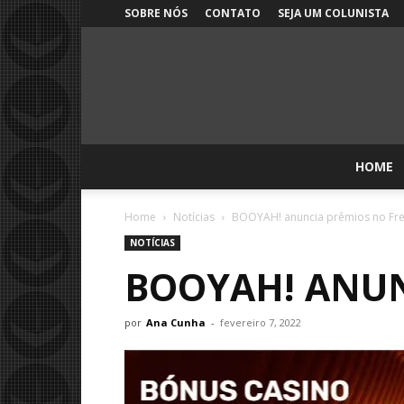
SOBRE NÓS
CONTATO
SEJA UM COLUNISTA
HOME
Home
Notícias
BOOYAH! anuncia prêmios no Fre
NOTÍCIAS
BOOYAH! ANUN
por
Ana Cunha
-
fevereiro 7, 2022