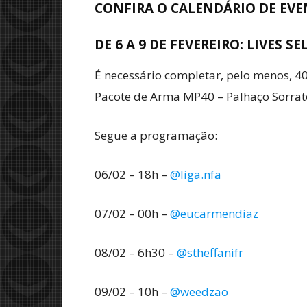
CONFIRA O CALENDÁRIO DE EV
DE 6 A 9 DE FEVEREIRO: LIVES 
É necessário completar, pelo menos, 4
Pacote de Arma MP40 – Palhaço Sorratei
Segue a programação:
06/02 – 18h –
@liga.nfa
07/02 – 00h –
@eucarmendiaz
08/02 – 6h30 –
@stheffanifr
09/02 – 10h –
@weedzao