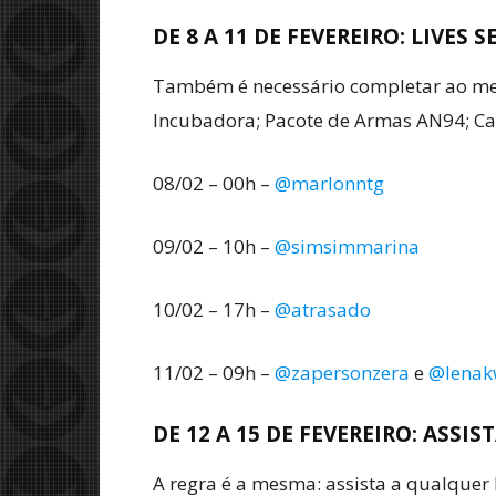
DE 8 A 11 DE FEVEREIRO: LIVES 
Também é necessário completar ao men
Incubadora; Pacote de Armas AN94; Cat
08/02 – 00h –
@marlonntg
09/02 – 10h –
@simsimmarina
10/02 – 17h –
@atrasado
11/02 – 09h –
@zapersonzera
e
@lenak
DE 12 A 15 DE FEVEREIRO: ASSIS
A regra é a mesma: assista a qualquer