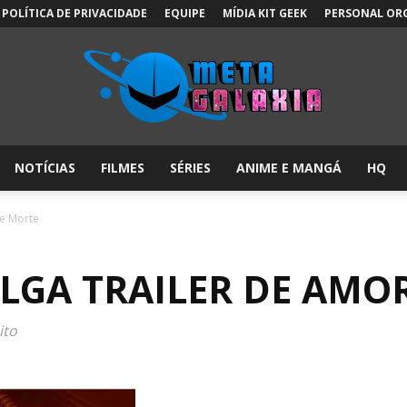
POLÍTICA DE PRIVACIDADE
EQUIPE
MÍDIA KIT GEEK
PERSONAL OR
NOTÍCIAS
FILMES
SÉRIES
ANIME E MANGÁ
HQ
Meta
 e Morte
LGA TRAILER DE AMO
Galáxia:
ito