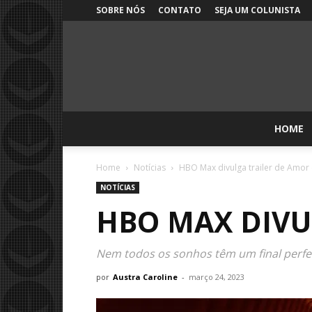
SOBRE NÓS
CONTATO
SEJA UM COLUNISTA
HOME
Home
Notícias
HBO Max divulga trailer de Amor
NOTÍCIAS
HBO MAX DIVU
Nem todos os sonhos têm um final perfe
por
Austra Caroline
-
março 24, 2023