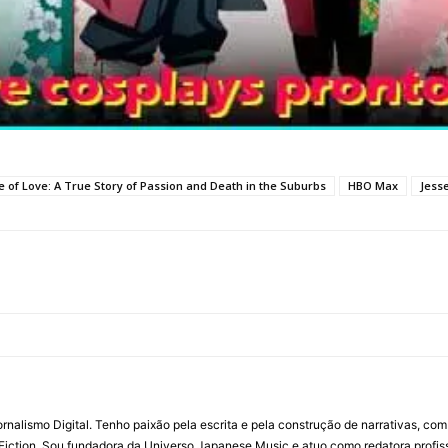
e of Love: A True Story of Passion and Death in the Suburbs
HBO Max
Jess
ornalismo Digital. Tenho paixão pela escrita e pela construção de narrativas, c
Fiction. Sou fundadora da Universo Japanese Music e atuo como redatora profis