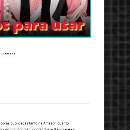
e Plemons
om obras publicadas tanto na Amazon quanto
sional, com foco em conteúdos voltados para o