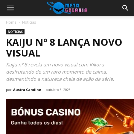
Home
Notícias
NOTÍCIAS
KAIJU Nº 8 LANÇA NOVO
VISUAL
Kaiju nº 8 revela um novo visual com Kikoru
desfrutando de um raro momento de calma,
desmentindo a natureza cheia de ação da série.
por
Austra Caroline
-
outubro 3, 2023