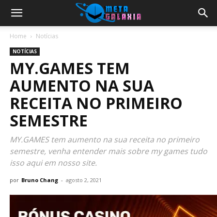
Home
Notícias
NOTÍCIAS
MY.GAMES TEM
AUMENTO NA SUA
RECEITA NO PRIMEIRO
SEMESTRE
MY.GAMES tem aumento na sua receita no primeiro
semestre, venha entender mais sobre my games tudo
isso aqui em nosso site.
por
Bruno Chang
-
agosto 2, 2021