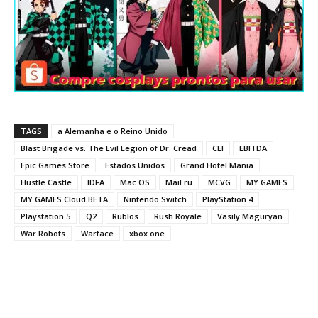
TAGS
a Alemanha e o Reino Unido
Blast Brigade vs. The Evil Legion of Dr. Cread
CEI
EBITDA
Epic Games Store
Estados Unidos
Grand Hotel Mania
Hustle Castle
IDFA
Mac OS
Mail.ru
MCVG
MY.GAMES
MY.GAMES Cloud BETA
Nintendo Switch
PlayStation 4
Playstation 5
Q2
Rublos
Rush Royale
Vasily Maguryan
War Robots
Warface
xbox one