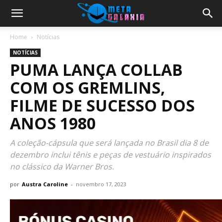
Home
Notícias
NOTÍCIAS
PUMA LANÇA COLLAB
COM OS GREMLINS,
FILME DE SUCESSO DOS
ANOS 1980
A coleção-cápsula que será lançada no Brasil dia 8 de
dezembro inclui tênis e peças de vestuário inspirados
no clássico da Warner Bros.
por
Austra Caroline
-
novembro 17, 2023