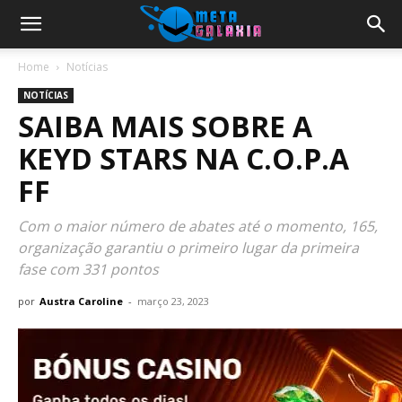
Home
Notícias
NOTÍCIAS
SAIBA MAIS SOBRE A
KEYD STARS NA C.O.P.A
FF
Com o maior número de abates até o momento, 165,
organização garantiu o primeiro lugar da primeira
fase com 331 pontos
por
Austra Caroline
-
março 23, 2023