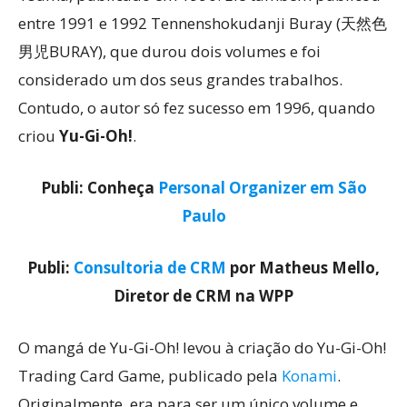
entre 1991 e 1992 Tennenshokudanji Buray (天然色
男児BURAY), que durou dois volumes e foi
considerado um dos seus grandes trabalhos.
Contudo, o autor só fez sucesso em 1996, quando
criou
Yu-Gi-Oh!
.
Publi: Conheça
Personal Organizer em São
Paulo
Publi:
Consultoria de CRM
por Matheus Mello,
Diretor de CRM na WPP
O mangá de Yu-Gi-Oh! levou à criação do Yu-Gi-Oh!
Trading Card Game, publicado pela
Konami
.
Originalmente, era para ser um único volume e