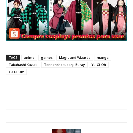
TAGS
anime
games
Magic and Wizards
manga
Takahashi Kazuki
Tennenshokudanji Buray
Yu-Gi-Oh
Yu-Gi-Oh!