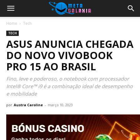
Home
Tech
TECH
ASUS ANUNCIA CHEGADA
DO NOVO VIVOBOOK
PRO 15 AO BRASIL
Fino, leve e poderoso, o notebook com processador
Intel® Core™ i9 é a combinação ideal de desempenho
e mobilidade
por
Austra Caroline
-
março 10, 2023