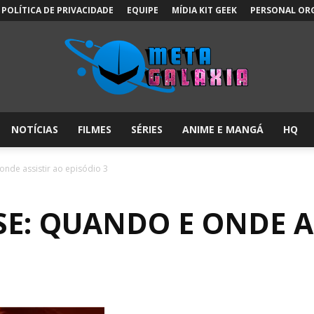
POLÍTICA DE PRIVACIDADE
EQUIPE
MÍDIA KIT GEEK
PERSONAL OR
NOTÍCIAS
FILMES
SÉRIES
ANIME E MANGÁ
HQ
Meta
onde assistir ao episódio 3
SE: QUANDO E ONDE A
Galáxia: