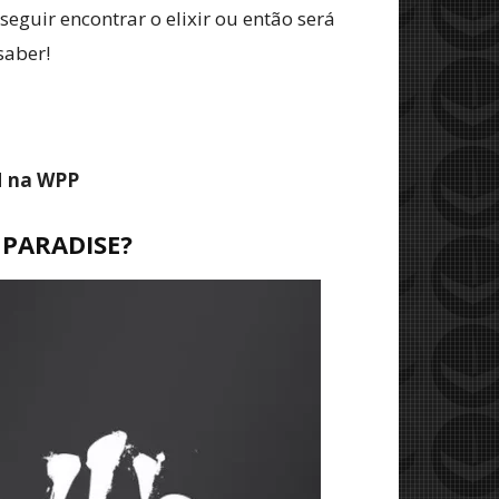
guir encontrar o elixir ou então será
saber!
M na WPP
 PARADISE?