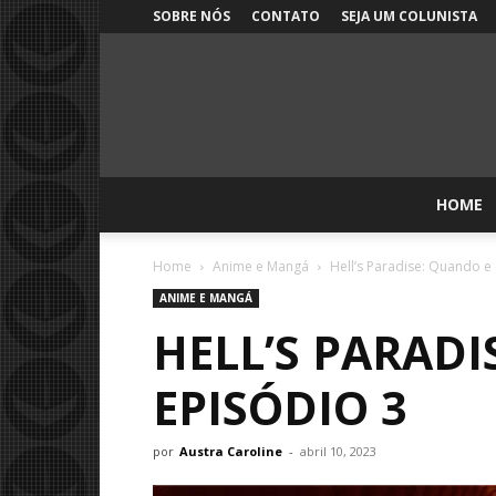
SOBRE NÓS
CONTATO
SEJA UM COLUNISTA
HOME
Home
Anime e Mangá
Hell’s Paradise: Quando e 
ANIME E MANGÁ
HELL’S PARADI
EPISÓDIO 3
por
Austra Caroline
-
abril 10, 2023