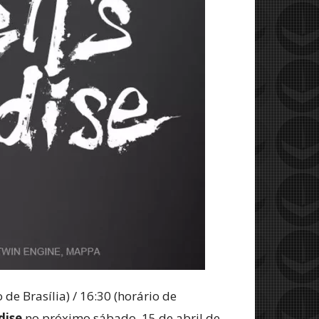
de Brasília) / 16:30 (horário de
dise
no próximo sábado, 15 de abril de