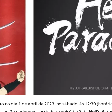
 no dia 1 de abril de 2023, no sábado, às 12:30 (horário 
ão, então poderemos assistir ao episódio 3 de
Hell’s Para