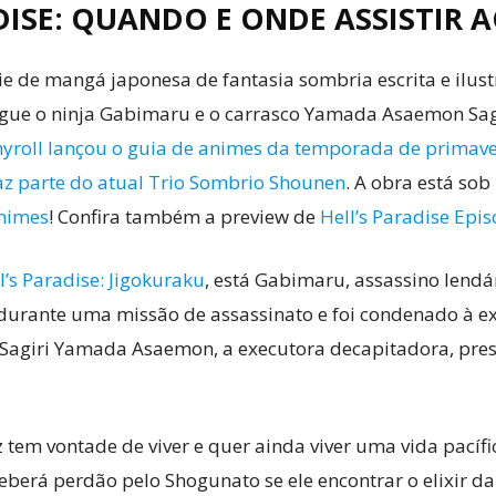
DISE: QUANDO E ONDE ASSISTIR A
e de mangá japonesa de fantasia sombria escrita e ilus
segue o ninja Gabimaru e o carrasco Yamada Asaemon Sag
yroll lançou o guia de animes da temporada de primav
az parte do atual Trio Sombrio Shounen
. A obra está so
animes
! Confira também a preview de
Hell’s Paradise Epi
l’s Paradise: Jigokuraku
, está Gabimaru, assassino len
o durante uma missão de assassinato e foi condenado à e
 Sagiri Yamada Asaemon, a executora decapitadora, pres
z tem vontade de viver e quer ainda viver uma vida pacíf
eceberá perdão pelo Shogunato se ele encontrar o elixir d