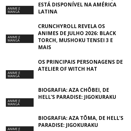
ESTÁ DISPONÍVEL NA AMÉRICA
ANIME E
LATINA
MANGÁ
CRUNCHYROLL REVELA OS
ANIMES DE JULHO 2026: BLACK
ANIME E
TORCH, MUSHOKU TENSEI 3 E
MANGÁ
MAIS
OS PRINCIPAIS PERSONAGENS DE
ATELIER OF WITCH HAT
ANIME E
MANGÁ
BIOGRAFIA: AZA CHŌBEI, DE
HELL’S PARADISE: JIGOKURAKU
ANIME E
MANGÁ
BIOGRAFIA: AZA TŌMA, DE HELL’S
PARADISE: JIGOKURAKU
ANIME E