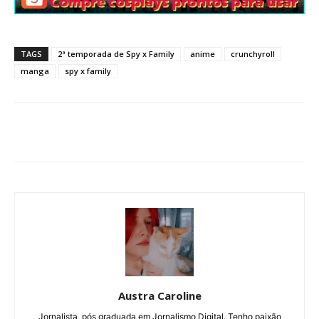
TAGS
2ª temporada de Spy x Family
anime
crunchyroll
manga
spy x family
Austra Caroline
Jornalista, pós graduada em Jornalismo Digital. Tenho paixão