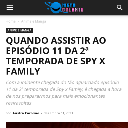
Home
Anime e Mangá
ANIME E MANGÁ
QUANDO ASSISTIR AO
EPISÓDIO 11 DA 2ª
TEMPORADA DE SPY X
FAMILY
Com a iminente chegada do tão aguardado episódio
11 da 2ª temporada de Spy x Family, é chegada a hora
de nos prepararmos para mais emocionantes
reviravoltas
por
Austra Caroline
-
dezembro 11, 2023