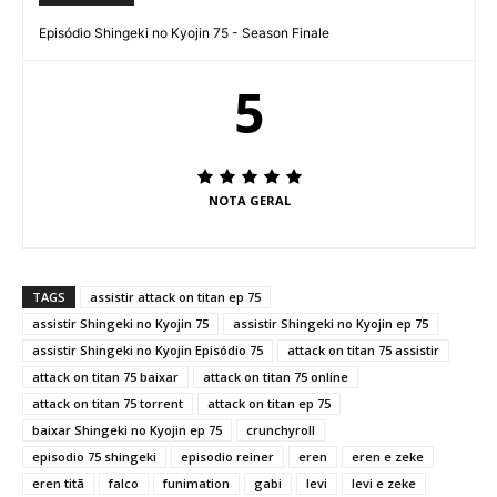
Episódio Shingeki no Kyojin 75 - Season Finale
5
NOTA GERAL
TAGS
assistir attack on titan ep 75
assistir Shingeki no Kyojin 75
assistir Shingeki no Kyojin ep 75
assistir Shingeki no Kyojin Episódio 75
attack on titan 75 assistir
attack on titan 75 baixar
attack on titan 75 online
attack on titan 75 torrent
attack on titan ep 75
baixar Shingeki no Kyojin ep 75
crunchyroll
episodio 75 shingeki
episodio reiner
eren
eren e zeke
eren titã
falco
funimation
gabi
levi
levi e zeke