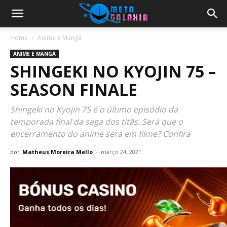
Home
Anime e Mangá
ANIME E MANGÁ
SHINGEKI NO KYOJIN 75 –
SEASON FINALE
Shingeki no Kyojin 75 é o último episódio da
temporada final da saga dos titãs. Será que o
encerramento do anime será em filme? Confira
por
Matheus Moreira Mello
-
março 24, 2021