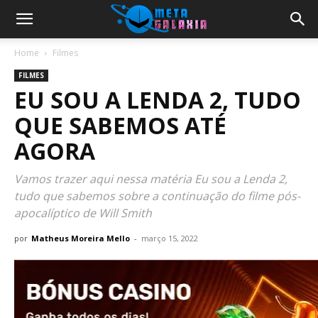
Home
Filmes
FILMES
EU SOU A LENDA 2, TUDO
QUE SABEMOS ATÉ
AGORA
Vamos trazer aqui nessa matéria Eu sou a Lenda 2,
tudo que sabemos sobre a continuação do filme pós-
apocalíptico de Will Smith
por
Matheus Moreira Mello
-
março 15, 2022