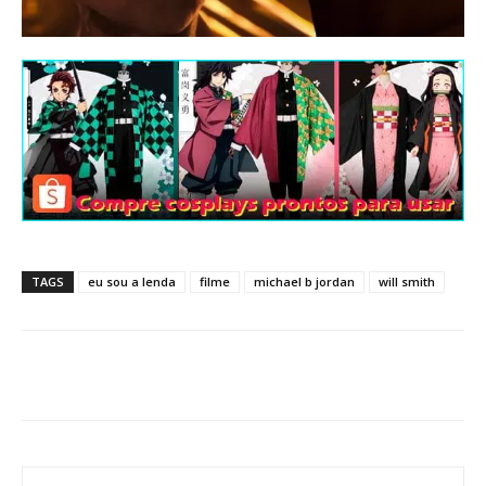
TAGS
eu sou a lenda
filme
michael b jordan
will smith