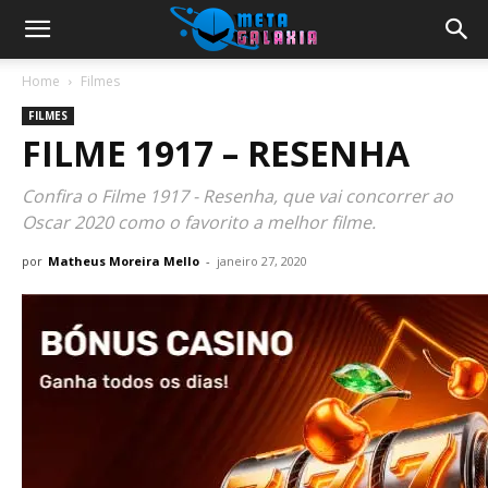
Home
Filmes
FILMES
FILME 1917 – RESENHA
Confira o Filme 1917 - Resenha, que vai concorrer ao
Oscar 2020 como o favorito a melhor filme.
por
Matheus Moreira Mello
-
janeiro 27, 2020