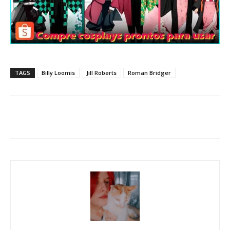
TAGS
Billy Loomis
Jill Roberts
Roman Bridger