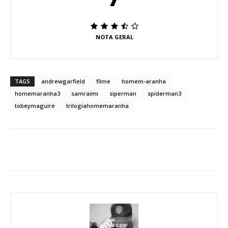
NOTA GERAL
TAGS
andrewgarfield
filme
homem-aranha
homemaranha3
samraimi
siperman
spiderman3
tobeymaguire
trilogiahomemaranha