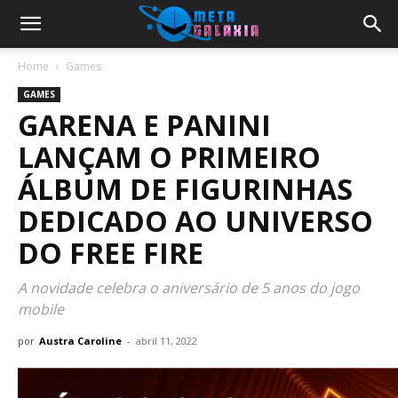
Home
Games
GAMES
GARENA E PANINI
LANÇAM O PRIMEIRO
ÁLBUM DE FIGURINHAS
DEDICADO AO UNIVERSO
DO FREE FIRE
A novidade celebra o aniversário de 5 anos do jogo
mobile
por
Austra Caroline
-
abril 11, 2022