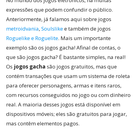
No mundo dos jogos eletrônicos, há muitas
expressões que podem confundir o público.
Anteriormente, já falamos aqui sobre jogos
metroidvania
,
Soulslike
e também de jogos
Roguelike e Roguelite
. Mais um importante
exemplo são os jogos gacha! Afinal de contas, o
que são jogos gacha? É bastante simples, na real!
Os
jogos gacha
são jogos gratuitos, mas que
contém transações que usam um sistema de roleta
para oferecer personagens, armas e itens raros,
com recursos conseguidos no jogo ou com dinheiro
real. A maioria desses jogos está disponível em
dispositivos móveis; eles são gratuitos para jogar,
mas contêm elementos pagos.