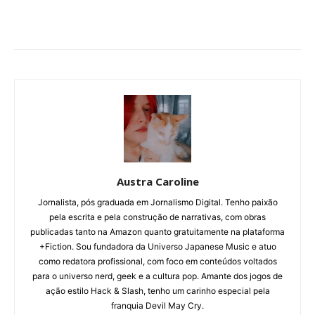
Austra Caroline
Jornalista, pós graduada em Jornalismo Digital. Tenho paixão
pela escrita e pela construção de narrativas, com obras
publicadas tanto na Amazon quanto gratuitamente na plataforma
+Fiction. Sou fundadora da Universo Japanese Music e atuo
como redatora profissional, com foco em conteúdos voltados
para o universo nerd, geek e a cultura pop. Amante dos jogos de
ação estilo Hack & Slash, tenho um carinho especial pela
franquia Devil May Cry.