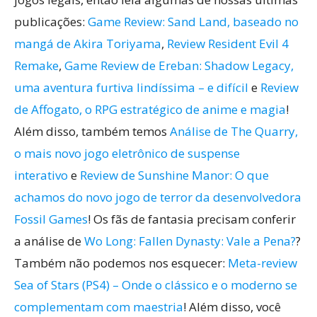
publicações:
Game Review: Sand Land, baseado no
mangá de Akira Toriyama
,
Review Resident Evil 4
Remake
,
Game Review de Ereban: Shadow Legacy,
uma aventura furtiva lindíssima – e difícil
e
Review
de Affogato, o RPG estratégico de anime e magia
!
Além disso, também temos
Análise de The Quarry,
o mais novo jogo eletrônico de suspense
interativo
e
Review de Sunshine Manor: O que
achamos do novo jogo de terror da desenvolvedora
Fossil Games
! Os fãs de fantasia precisam conferir
a análise de
Wo Long: Fallen Dynasty: Vale a Pena?
?
Também não podemos nos esquecer:
Meta-review
Sea of Stars (PS4) – Onde o clássico e o moderno se
complementam com maestria
! Além disso, você