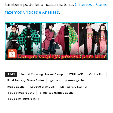
também pode ler a nossa matéria:
Critérios – Como
fazemos Críticas e Análises
.
TAGS
Animal Crossing: Pocket Camp
AZUR LANE
Cookie Run
Final Fantasy: Brave Exvius
games
games gacha
jogos gacha
League of Angels
MonsterCry Eternal
o que é jogo gacha
o que são games gacha
o que são jogos gacha