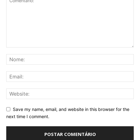
Save my name, email, and website in this browser for the
next time I comment.