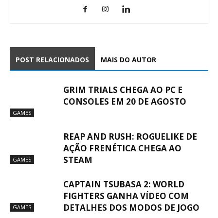
POST RELACIONADOS
MAIS DO AUTOR
GRIM TRIALS CHEGA AO PC E
CONSOLES EM 20 DE AGOSTO
GAMES
REAP AND RUSH: ROGUELIKE DE
AÇÃO FRENÉTICA CHEGA AO
STEAM
GAMES
CAPTAIN TSUBASA 2: WORLD
FIGHTERS GANHA VÍDEO COM
DETALHES DOS MODOS DE JOGO
GAMES