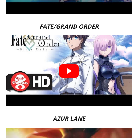
FATE/GRAND ORDER
AZUR LANE