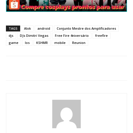
TAGS
Alok
android
Conjunto Mestre dos Amplificadores
djs
DJs Dimitri Vegas
Free Fire 4niversário
freefire
game
Ios
KSHMR
mobile
Reunion