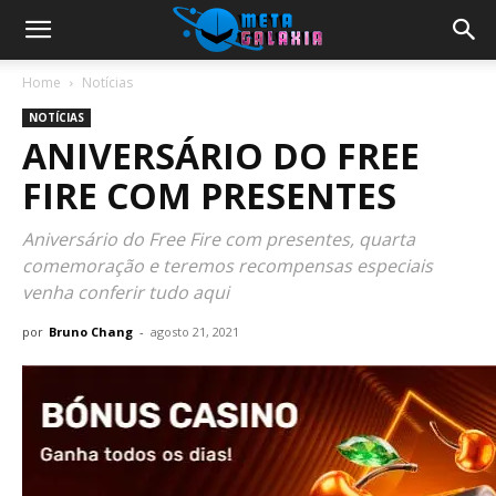
Home
Notícias
NOTÍCIAS
ANIVERSÁRIO DO FREE
FIRE COM PRESENTES
Aniversário do Free Fire com presentes, quarta
comemoração e teremos recompensas especiais
venha conferir tudo aqui
por
Bruno Chang
-
agosto 21, 2021