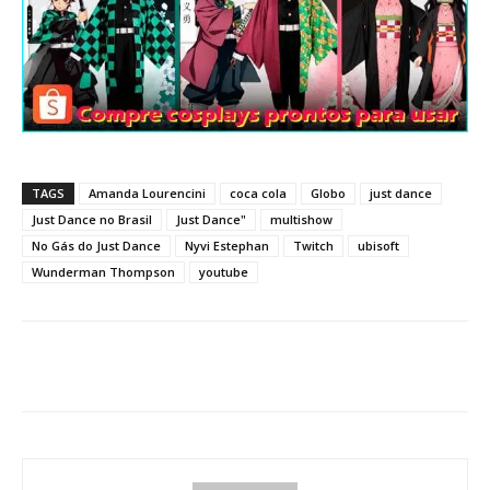
TAGS
Amanda Lourencini
coca cola
Globo
just dance
Just Dance no Brasil
Just Dance"
multishow
No Gás do Just Dance
Nyvi Estephan
Twitch
ubisoft
Wunderman Thompson
youtube