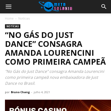
Home
Notícias
NOTÍCIAS
“NO GÁS DO JUST
DANCE” CONSAGRA
AMANDA LOURENCINI
COMO PRIMEIRA CAMPEÃ
"No Gás do Just Dance" consagra Amanda Lourencini
como primeira campeã nova embaixadora de Just
Dance no Brasil.
por
Bruno Chang
-
julho 4, 2021