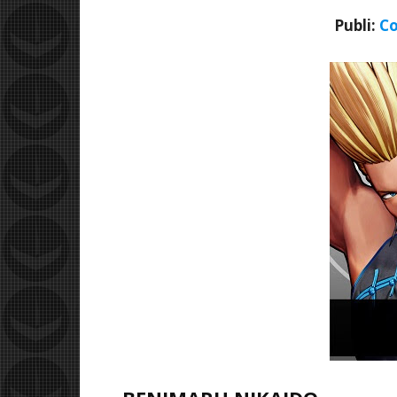
Publi:
Co