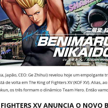
Cultura
Pop!
a, Japão, CEO: Ge Zhihui) revelou hoje um empolgante 
á de volta em The King of Fighters XV (KOF XV). Alias, a
un, os três formam o dinâmico Team Hero. Então vamos
OF FIGHTERS XV ANUNCIA O NOVO