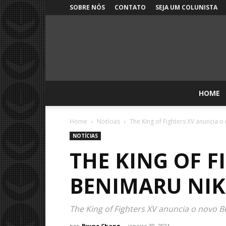
SOBRE NÓS
CONTATO
SEJA UM COLUNISTA
HOME
Home
Notícias
The King of Fighters XV anuncia 
NOTÍCIAS
THE KING OF 
BENIMARU NI
The King of Fighters XV anuncia o novo 
por
Bruno Chang
-
janeiro 30, 2021