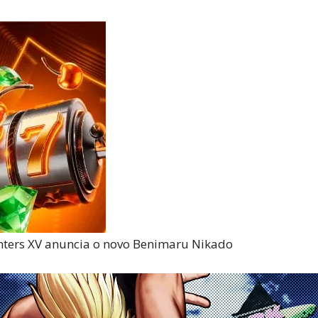
Reviews
e
notícias
ghters XV anuncia o novo Benimaru Nikado
sobre