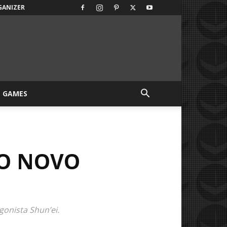
GANIZER
GAMES
 O NOVO
onista Shun’ei.