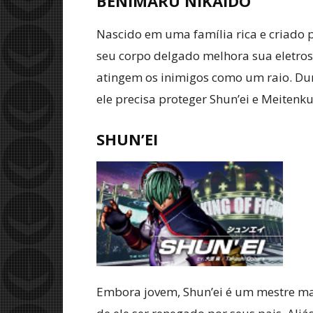
BENIMARU NIKAIDO
Nascido em uma família rica e criado p
seu corpo delgado melhora sua eletros
atingem os inimigos como um raio. Dur
ele precisa proteger Shun’ei e Meitenku
SHUN’EI
Embora jovem, Shun’ei é um mestre ma