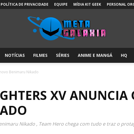
POLÍTICA DE PRIVACIDADE
EQUIPE
MÍDIA KIT GEEK
PERSONAL OR
NOTÍCIAS
FILMES
SÉRIES
ANIME E MANGÁ
HQ
Meta
o novo Benimaru Nikado
FIGHTERS XV ANUNCIA
Galáxia:
KADO
Benimaru Nikado , Team Hero chega com tudo e traz o protag