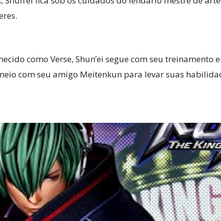
s, Shun’ei fica sob os cuidados do lendário mestre de art
eres.
hecido como Verse, Shun’ei segue com seu treinamento 
rneio com seu amigo Meitenkun para levar suas habilidad