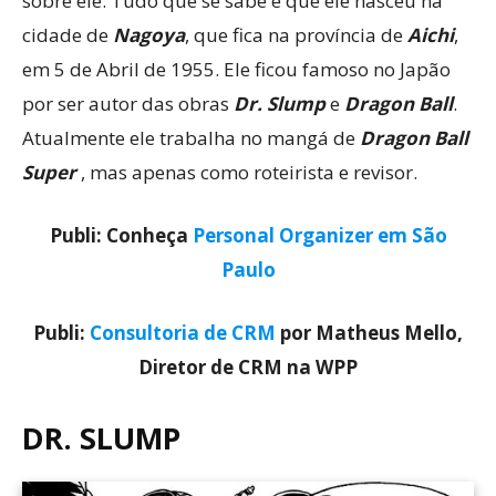
sobre ele. Tudo que se sabe é que ele nasceu na
cidade de
Nagoya
, que fica na província de
Aichi
,
em 5 de Abril de 1955. Ele ficou famoso no Japão
por ser autor das obras
Dr. Slump
e
Dragon Ball
.
Atualmente ele trabalha no mangá de
Dragon Ball
Super
, mas apenas como roteirista e revisor.
Publi: Conheça
Personal Organizer em São
Paulo
Publi:
Consultoria de CRM
por Matheus Mello,
Diretor de CRM na WPP
DR. SLUMP