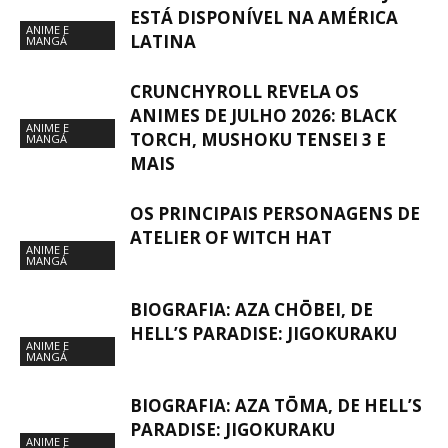
ESTÁ DISPONÍVEL NA AMÉRICA
ANIME E
LATINA
MANGÁ
CRUNCHYROLL REVELA OS
ANIMES DE JULHO 2026: BLACK
ANIME E
TORCH, MUSHOKU TENSEI 3 E
MANGÁ
MAIS
OS PRINCIPAIS PERSONAGENS DE
ATELIER OF WITCH HAT
ANIME E
MANGÁ
BIOGRAFIA: AZA CHŌBEI, DE
HELL’S PARADISE: JIGOKURAKU
ANIME E
MANGÁ
BIOGRAFIA: AZA TŌMA, DE HELL’S
PARADISE: JIGOKURAKU
ANIME E