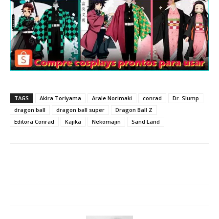
TAGS
Akira Toriyama
Arale Norimaki
conrad
Dr. Slump
dragon ball
dragon ball super
Dragon Ball Z
Editora Conrad
Kajika
Nekomajin
Sand Land