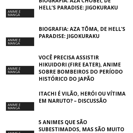
BIOGRAFIA: AZA CHŌBEI, DE
HELL’S PARADISE: JIGOKURAKU
ANIME E
MANGÁ
BIOGRAFIA: AZA TŌMA, DE HELL’S
PARADISE: JIGOKURAKU
ANIME E
MANGÁ
VOCÊ PRECISA ASSISTIR
HIKUIDORI (FIRE EATER), ANIME
ANIME E
SOBRE BOMBEIROS DO PERÍODO
MANGÁ
HISTÓRICO DO JAPÃO
ITACHI É VILÃO, HERÓI OU VÍTIMA
EM NARUTO? – DISCUSSÃO
ANIME E
MANGÁ
5 ANIMES QUE SÃO
SUBESTIMADOS, MAS SÃO MUITO