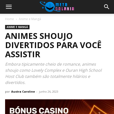
Home
Anime e Mangá
ANIME E MANGÁ
ANIMES SHOUJO
DIVERTIDOS PARA VOCÊ
ASSISTIR
Embora tipicamente cheio de romance, animes
shoujo como Lovely Complex e Ouran High School
Host Club também são totalmente hilários e
divertidos.
por
Austra Caroline
-
junho 26, 2023