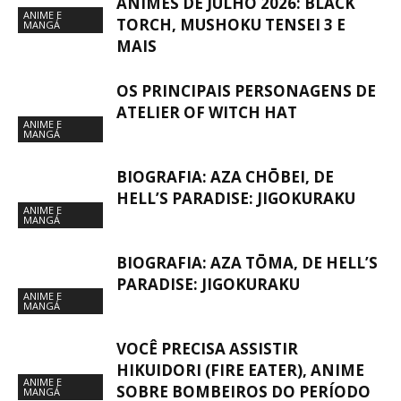
ANIMES DE JULHO 2026: BLACK
ANIME E
TORCH, MUSHOKU TENSEI 3 E
MANGÁ
MAIS
OS PRINCIPAIS PERSONAGENS DE
ATELIER OF WITCH HAT
ANIME E
MANGÁ
BIOGRAFIA: AZA CHŌBEI, DE
HELL’S PARADISE: JIGOKURAKU
ANIME E
MANGÁ
BIOGRAFIA: AZA TŌMA, DE HELL’S
PARADISE: JIGOKURAKU
ANIME E
MANGÁ
VOCÊ PRECISA ASSISTIR
HIKUIDORI (FIRE EATER), ANIME
ANIME E
SOBRE BOMBEIROS DO PERÍODO
MANGÁ