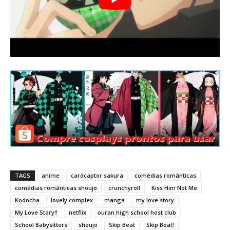
TAGS
anime
cardcaptor sakura
comédias românticas
comédias românticas shoujo
crunchyroll
Kiss Him Not Me
Kodocha
lovely complex
manga
my love story
My Love Story!!
netflix
ouran high school host club
School Babysitters
shoujo
Skip Beat
Skip Beat!