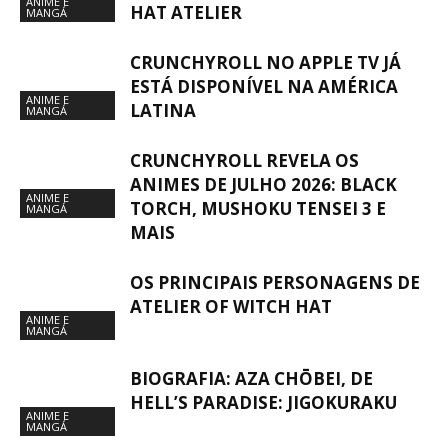
ANIME E
HAT ATELIER
MANGÁ
CRUNCHYROLL NO APPLE TV JÁ
ESTÁ DISPONÍVEL NA AMÉRICA
ANIME E
LATINA
MANGÁ
CRUNCHYROLL REVELA OS
ANIMES DE JULHO 2026: BLACK
ANIME E
TORCH, MUSHOKU TENSEI 3 E
MANGÁ
MAIS
OS PRINCIPAIS PERSONAGENS DE
ATELIER OF WITCH HAT
ANIME E
MANGÁ
BIOGRAFIA: AZA CHŌBEI, DE
HELL’S PARADISE: JIGOKURAKU
ANIME E
MANGÁ