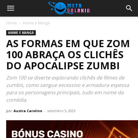
Home
Anime e Mangá
ANIME E MANGÁ
AS FORMAS EM QUE ZOM
100 ABRAÇA OS CLICHÊS
DO APOCALIPSE ZUMBI
Zom 100 se diverte explorando clichês de filmes de
zumbis, como sangue excessivo e armadura espessa
para os personagens principais, tudo em nome da
comédia.
por
Austra Caroline
-
setembro 5, 2023