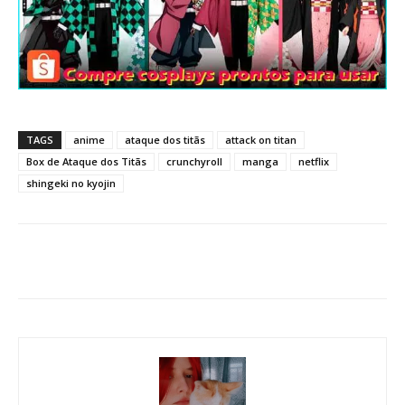
TAGS
anime
ataque dos titãs
attack on titan
Box de Ataque dos Titãs
crunchyroll
manga
netflix
shingeki no kyojin