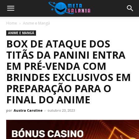
Home
Anime e Mangá
ANIME E MANGÁ
BOX DE ATAQUE DOS
TITÃS DA PANINI ENTRA
EM PRÉ-VENDA COM
BRINDES EXCLUSIVOS EM
PREPARAÇÃO PARA O
FINAL DO ANIME
por
Austra Caroline
-
outubro 23, 2023