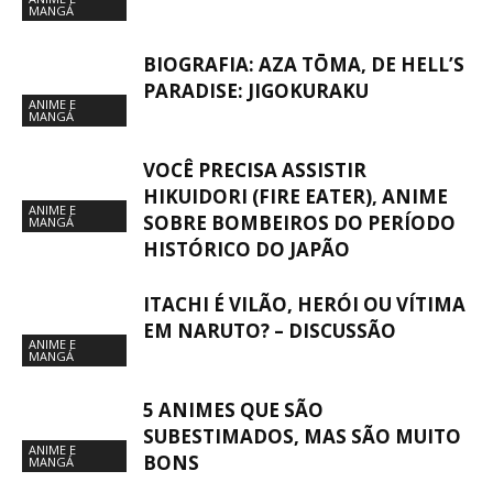
MANGÁ
BIOGRAFIA: AZA TŌMA, DE HELL’S
PARADISE: JIGOKURAKU
ANIME E
MANGÁ
VOCÊ PRECISA ASSISTIR
HIKUIDORI (FIRE EATER), ANIME
ANIME E
SOBRE BOMBEIROS DO PERÍODO
MANGÁ
HISTÓRICO DO JAPÃO
ITACHI É VILÃO, HERÓI OU VÍTIMA
EM NARUTO? – DISCUSSÃO
ANIME E
MANGÁ
5 ANIMES QUE SÃO
SUBESTIMADOS, MAS SÃO MUITO
ANIME E
BONS
MANGÁ