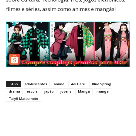
filmes e séries, assim como animes e mangás!
TAGS
adolescentes
anime
Aoi Haru
Blue Spring
drama
escola
japão
jovens
Mangá
manga
Taiyō Matsumoto