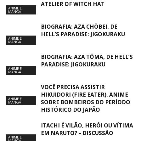
ATELIER OF WITCH HAT
ANIME E
MANGÁ
BIOGRAFIA: AZA CHŌBEI, DE
HELL’S PARADISE: JIGOKURAKU
ANIME E
MANGÁ
BIOGRAFIA: AZA TŌMA, DE HELL’S
PARADISE: JIGOKURAKU
ANIME E
MANGÁ
VOCÊ PRECISA ASSISTIR
HIKUIDORI (FIRE EATER), ANIME
ANIME E
SOBRE BOMBEIROS DO PERÍODO
MANGÁ
HISTÓRICO DO JAPÃO
ITACHI É VILÃO, HERÓI OU VÍTIMA
EM NARUTO? – DISCUSSÃO
ANIME E
MANGÁ