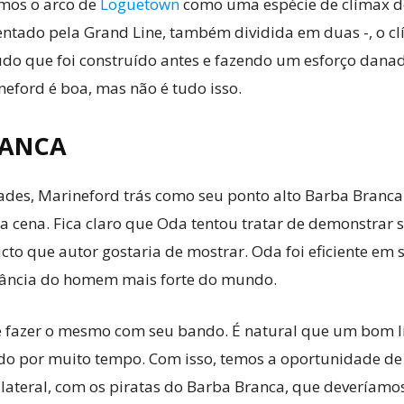
emos o arco de
Loguetown
como uma espécie de clímax do
entado pela Grand Line, também dividida em duas -, o c
udo que foi construído antes e fazendo um esforço dana
eford é boa, mas não é tudo isso.
RANCA
es, Marineford trás como seu ponto alto Barba Branca.
 a cena. Fica claro que Oda tentou tratar de demonstrar
cto que autor gostaria de mostrar. Oda foi eficiente em 
tância do homem mais forte do mundo.
e fazer o mesmo com seu bando. É natural que um bom líd
ado por muito tempo. Com isso, temos a oportunidade de
ateral, com os piratas do Barba Branca, que deveríamos