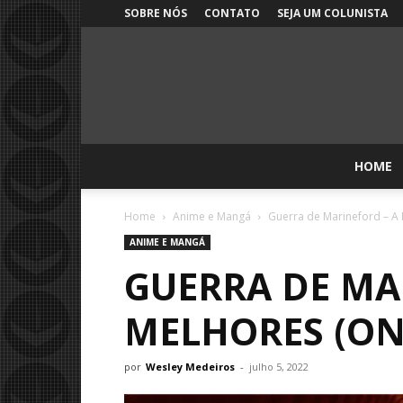
SOBRE NÓS
CONTATO
SEJA UM COLUNISTA
HOME
Home
Anime e Mangá
Guerra de Marineford – A 
ANIME E MANGÁ
GUERRA DE MA
MELHORES (ONE
por
Wesley Medeiros
-
julho 5, 2022