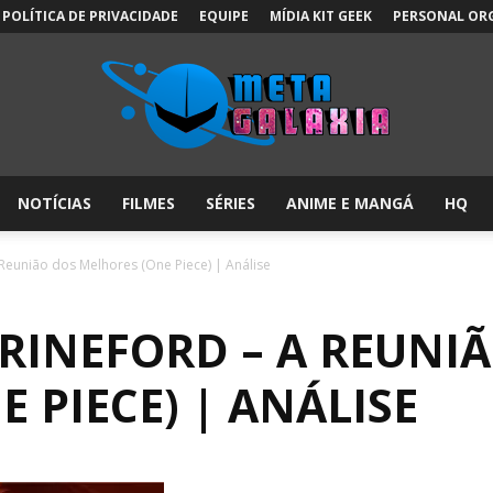
POLÍTICA DE PRIVACIDADE
EQUIPE
MÍDIA KIT GEEK
PERSONAL OR
NOTÍCIAS
FILMES
SÉRIES
ANIME E MANGÁ
HQ
Meta
Reunião dos Melhores (One Piece) | Análise
RINEFORD – A REUNI
Galáxia:
 PIECE) | ANÁLISE