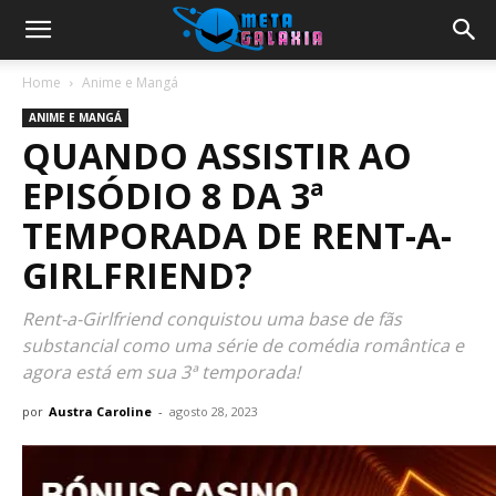
Home
Anime e Mangá
ANIME E MANGÁ
QUANDO ASSISTIR AO
EPISÓDIO 8 DA 3ª
TEMPORADA DE RENT-A-
GIRLFRIEND?
Rent-a-Girlfriend conquistou uma base de fãs
substancial como uma série de comédia romântica e
agora está em sua 3ª temporada!
por
Austra Caroline
-
agosto 28, 2023