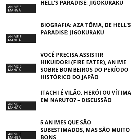
HELL’S PARADISE: JIGOKURAKU
ANIME E
MANGÁ
BIOGRAFIA: AZA TŌMA, DE HELL’S
PARADISE: JIGOKURAKU
ANIME E
MANGÁ
VOCÊ PRECISA ASSISTIR
HIKUIDORI (FIRE EATER), ANIME
ANIME E
SOBRE BOMBEIROS DO PERÍODO
MANGÁ
HISTÓRICO DO JAPÃO
ITACHI É VILÃO, HERÓI OU VÍTIMA
EM NARUTO? – DISCUSSÃO
ANIME E
MANGÁ
5 ANIMES QUE SÃO
SUBESTIMADOS, MAS SÃO MUITO
ANIME E
BONS
MANGÁ