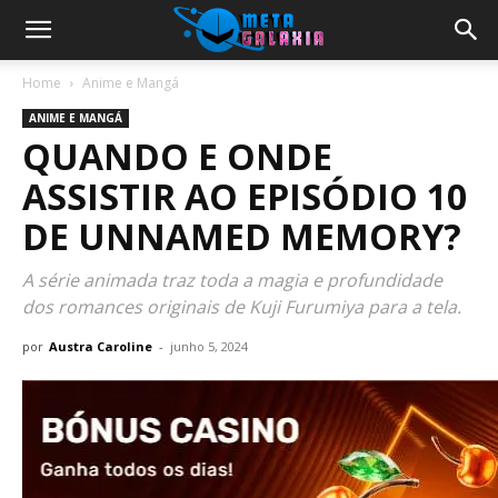
Home
Anime e Mangá
ANIME E MANGÁ
QUANDO E ONDE
ASSISTIR AO EPISÓDIO 10
DE UNNAMED MEMORY?
A série animada traz toda a magia e profundidade
dos romances originais de Kuji Furumiya para a tela.
por
Austra Caroline
-
junho 5, 2024