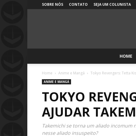
SOBRE NÓS
CONTATO
SEJA UM COLUNISTA
HOME
Home
Anime e Mangá
Tokyo Revengers: Tetta Ki
ANIME E MANGÁ
TOKYO REVENG
AJUDAR TAKEM
Takemichi se torna um aliado incomum n
nesse aliado insuspeito?