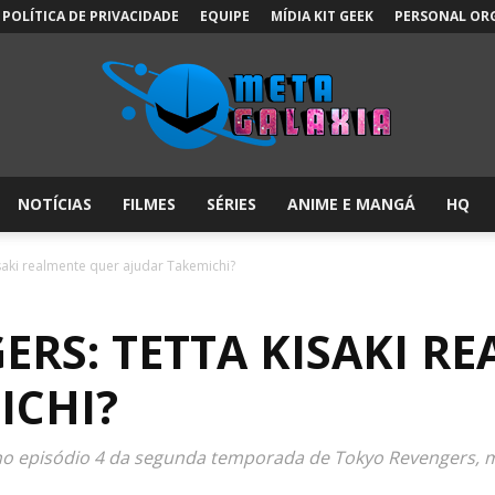
POLÍTICA DE PRIVACIDADE
EQUIPE
MÍDIA KIT GEEK
PERSONAL OR
NOTÍCIAS
FILMES
SÉRIES
ANIME E MANGÁ
HQ
Meta
saki realmente quer ajudar Takemichi?
ERS: TETTA KISAKI R
Galáxia:
ICHI?
o episódio 4 da segunda temporada de Tokyo Revengers, m