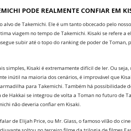
MICHI PODE REALMENTE CONFIAR EM KI
ro alvo de Takemichi. Ele é um tanto obcecado pelo noss
ltima viagem no tempo de Takemichi. Kisaki se refere a el
onsegue subir até o topo do ranking de poder de Toman,
s simples, Kisaki é extremamente difícil de ler. Ou seja,
e inútil na maioria dos cenários, é improvável que Kisa
 armadilha para Takemichi. Também há possibilidade de
n de Hakkai se integrou de volta a Toman no futuro de Ta
chi não deveria confiar em Kisaki.
alar de Elijah Price, ou Mr. Glass, o famoso vilão do ci
vante soltou no terceiro filme da trilogia de filmes Ea