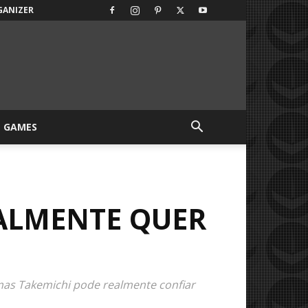
GANIZER
GAMES
EALMENTE QUER
as Takemichi pode realmente confiar