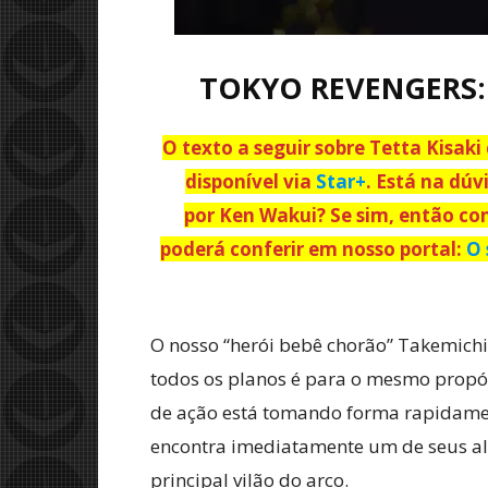
TOKYO REVENGERS:
O texto a seguir sobre Tetta Kisak
disponível via
Star+
. Está na dú
por Ken Wakui? Se sim, então con
poderá conferir em nosso portal:
O 
O nosso “herói bebê chorão” Takemich
todos os planos é para o mesmo propósi
de ação está tomando forma rapidamen
encontra imediatamente um de seus a
principal vilão do arco.