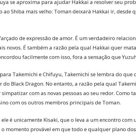
tsuya se aproxima para ajudar Hakkai a resolver seu prob
o ao Shiba mais velho: Toman deixará Hakkai ir, desde q
farçado de expressão de amor. É um verdadeiro relacion
ais novos. É também a razão pela qual Hakkai quer matar
oncordou facilmente com isso, fora a sensação que Yuzuh
para Takemichi e Chifuyu, Takemichi se lembra do que o
er do Black Dragon. No entanto, a razão pela qual Takem
r simpatizar com as novas pessoas ao seu redor. Como ta
sino com os outros membros principais de Toman.
le é unicamente Kisaki, que o leva a um encontro com 
 E é o momento provável em que todo e qualquer plano d