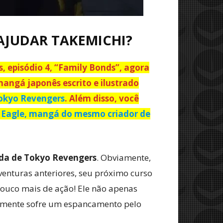
AJUDAR TAKEMICHI?
, episódio 4, “Family Bonds”, agora
angá japonês escrito e ilustrado
okyo Revengers
. Além disso, você
 Eagle, mangá do mesmo criador de
da de Tokyo Revengers
. Obviamente,
venturas anteriores, seu próximo curso
ouco mais de ação! Ele não apenas
lmente sofre um espancamento pelo