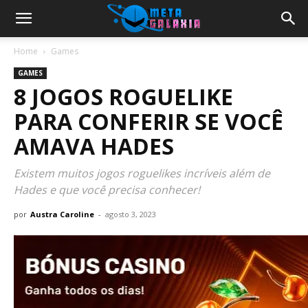
Home
Games
GAMES
8 JOGOS ROGUELIKE
PARA CONFERIR SE VOCÊ
AMAVA HADES
Existem muitos jogos roguelikes incríveis além de
Hades e que você precisa conhecer!
por
Austra Caroline
-
agosto 3, 2023