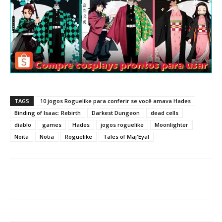
TAGS
10 jogos Roguelike para conferir se você amava Hades
Binding of Isaac: Rebirth
Darkest Dungeon
dead cells
diablo
games
Hades
jogos roguelike
Moonlighter
Noita
Notia
Roguelike
Tales of Maj'Eyal