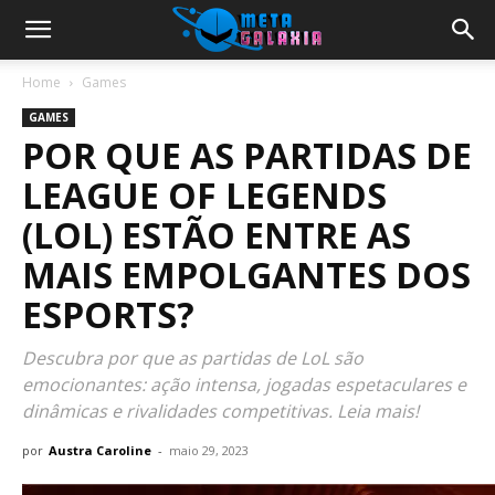
Home
Games
GAMES
POR QUE AS PARTIDAS DE
LEAGUE OF LEGENDS
(LOL) ESTÃO ENTRE AS
MAIS EMPOLGANTES DOS
ESPORTS?
Descubra por que as partidas de LoL são
emocionantes: ação intensa, jogadas espetaculares e
dinâmicas e rivalidades competitivas. Leia mais!
por
Austra Caroline
-
maio 29, 2023