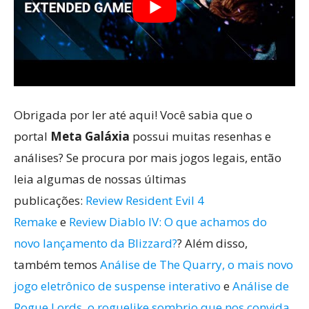
Obrigada por ler até aqui! Você sabia que o
portal
Meta Galáxia
possui muitas resenhas e
análises? Se procura por mais jogos legais, então
leia algumas de nossas últimas
publicações:
Review Resident Evil 4
Remake
e
Review Diablo IV: O que achamos do
novo lançamento da Blizzard?
? Além disso,
também temos
Análise de The Quarry, o mais novo
jogo eletrônico de suspense interativo
e
Análise de
Rogue Lords, o roguelike sombrio que nos convida