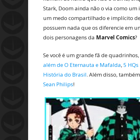
Stark, Doom ainda não o via como um i
um medo compartilhado e implícito d
possuem nada que os diferencie em um 
dois personagens da
Marvel Comics
?
Se você é um grande fã de quadrinhos,
além de O Eternauta e Mafalda
,
5 HQs 
História do Brasil
. Além disso, també
Sean Philips
!