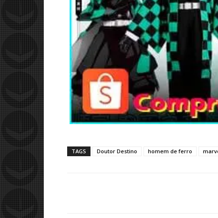
TAGS
Doutor Destino
homem de ferro
marv