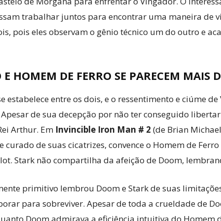
astelo de Morgana para enfrentar o Vingador. O interess
ssam trabalhar juntos para encontrar uma maneira de via
dois, pois eles observam o gênio técnico um do outro e 
 E HOMEM DE FERRO SE PARECEM MAIS 
e estabelece entre os dois, e o ressentimento e ciúme d
 Apesar de sua decepção por não ter conseguido libertar
Rei Arthur. Em
Invincible Iron Man # 2
(de Brian Michae
 curado de suas cicatrizes, convence o Homem de Ferro
t. Stark não compartilha da afeição de Doom, lembrando
mente primitivo lembrou Doom e Stark de suas limitaç
orar para sobreviver. Apesar de toda a crueldade de D
quanto Doom admirava a eficiência intuitiva do Homem