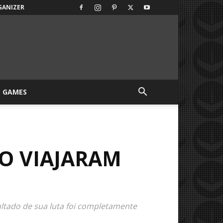
GANIZER
GAMES
O VIAJARAM
ltado de sua luta foi completamente