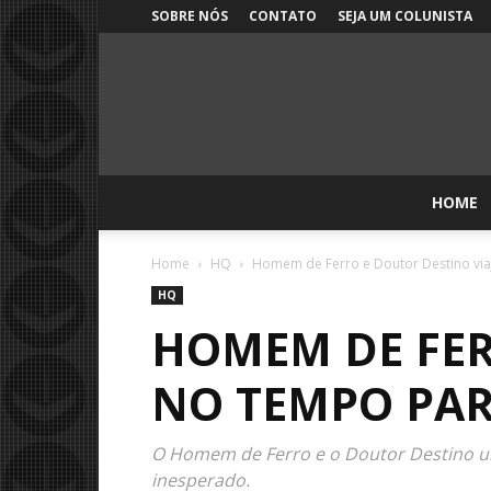
SOBRE NÓS
CONTATO
SEJA UM COLUNISTA
HOME
Home
HQ
Homem de Ferro e Doutor Destino vi
HQ
HOMEM DE FER
NO TEMPO PA
O Homem de Ferro e o Doutor Destino uma
inesperado.