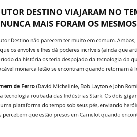
UTOR DESTINO VIAJARAM NO TE
NUNCA MAIS FORAM OS MESMOS
utor Destino não parecem ter muito em comum. Ambos, n
ue os envolve e lhes dá poderes incríveis (ainda que arti
ríodo da história os teria despojado da tecnologia da q
lacável monarca letão se encontram quando retornam à l
mem de Ferro
(David Michelinie, Bob Layton e John Romita
a tecnologia roubada das Indústrias Stark. Os dois giga
 uma plataforma do tempo sob seus pés, enviando heróis 
is percebem que estão presos em Camelot quando encont