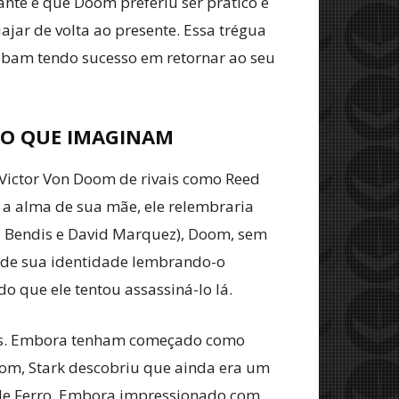
ante é que Doom preferiu ser prático e
jar de volta ao presente. Essa trégua
acabam tendo sucesso em retornar ao seu
DO QUE IMAGINAM
e Victor Von Doom de rivais como Reed
 a alma de sua mãe, ele relembraria
l Bendis e David Marquez), Doom, sem
 de sua identidade lembrando-o
 que ele tentou assassiná-lo lá.
ões. Embora tenham começado como
oom, Stark descobriu que ainda era um
 de Ferro. Embora impressionado com