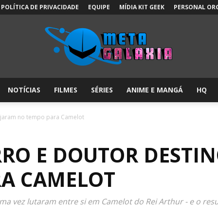
POLÍTICA DE PRIVACIDADE
EQUIPE
MÍDIA KIT GEEK
PERSONAL OR
NOTÍCIAS
FILMES
SÉRIES
ANIME E MANGÁ
HQ
Meta
ajaram no tempo para Camelot
RO E DOUTOR DESTIN
Galáxia:
RA CAMELOT
 vez lutaram entre si em Camelot do Rei Arthur - e o resu