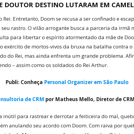
E DOUTOR DESTINO LUTARAM EM CAMEL
do Rei. Entretanto, Doom se recusa a ser confinado e esc
u rastro. O vilão arrogante busca a parceria da irmã m
ulta para libertar o espírito atormentado da mãe de Doo
a o exército de mortos-vivos da bruxa na batalha contra
lado do Rei, mas ainda enfrenta um grande problema. Af
endo – assim como os soldados do Rei Arthur.
Publi: Conheça
Personal Organizer em São Paulo
nsultoria de CRM
por Matheus Mello, Diretor de CR
útil para rastrear e derrotar a feiticeira do mal, quebr
bém anulando seu acordo com Doom. Com raiva por queb