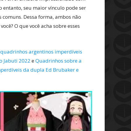
 entanto, seu maior vínculo pode ser
s comuns. Dessa forma, ambos não
você? O que você acha sobre esses
 quadrinhos argentinos imperdíveis
o Jabuti 2022
e
Quadrinhos sobre a
perdíveis da dupla Ed Brubaker e