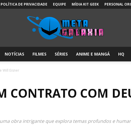
POLÍTICA DE PRIVACIDADE
EQUIPE
MÍDIA KIT GEEK
PERSONAL OR
NOTÍCIAS
FILMES
SÉRIES
ANIME E MANGÁ
HQ
Meta
Will Eisner
M CONTRATO COM DEU
Galáxia:
é uma obra intrigante que explora temas profundos e human