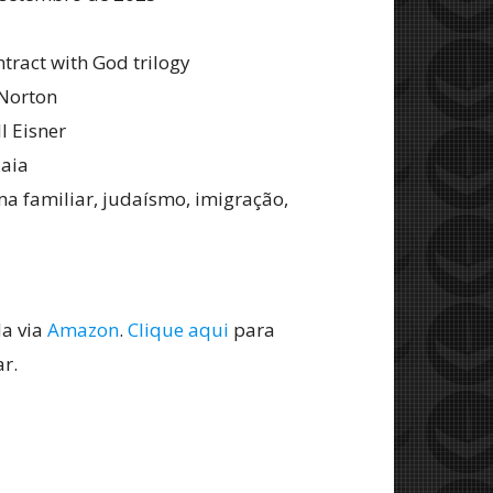
ntract with God trilogy
 Norton
l Eisner
aia
ma familiar, judaísmo, imigração,
da via
Amazon
.
Clique aqui
para
r.