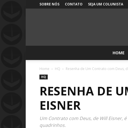
SOBRE NÓS
CONTATO
SEJA UM COLUNISTA
HOME
Home
HQ
Resenha de Um Contrato com Deus, de 
HQ
RESENHA DE U
EISNER
Um Contrato com Deus, de Will Eisner, 
quadrinhos.