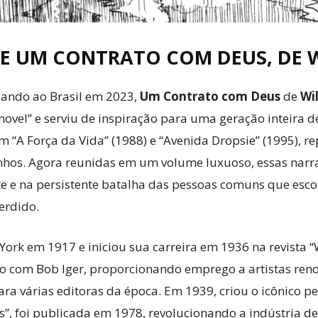
E UM CONTRATO COM DEUS, DE W
ando ao Brasil em 2023,
Um Contrato com Deus
de
Wil
novel” e serviu de inspiração para uma geração inteira d
m “A Força da Vida” (1988) e “Avenida Dropsie” (1995), 
inhos. Agora reunidas em um volume luxuoso, essas nar
rte e na persistente batalha das pessoas comuns que esc
erdido.
ork em 1917 e iniciou sua carreira em 1936 na revista
dio com Bob Iger, proporcionando emprego a artistas re
ara várias editoras da época. Em 1939, criou o icônico p
”, foi publicada em 1978, revolucionando a indústria de