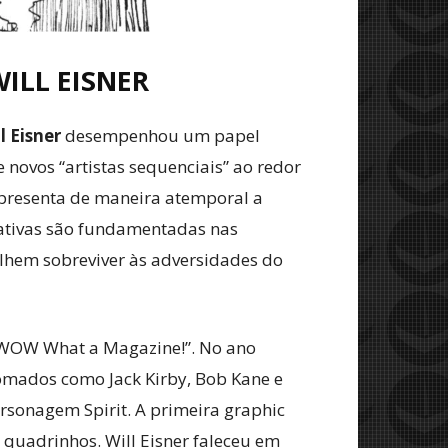
ILL EISNER
l Eisner
desempenhou um papel
e novos “artistas sequenciais” ao redor
representa de maneira atemporal a
rativas são fundamentadas nas
olhem sobreviver às adversidades do
 “WOW What a Magazine!”. No ano
nomados como Jack Kirby, Bob Kane e
ersonagem Spirit. A primeira graphic
 quadrinhos. Will Eisner faleceu em