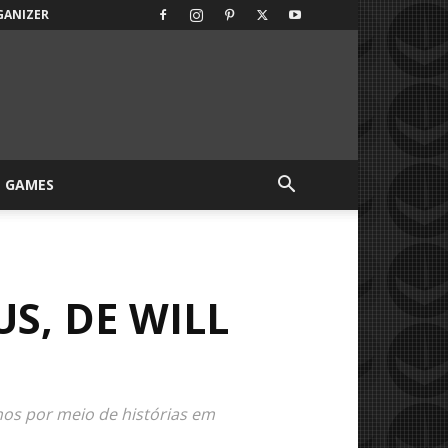
GANIZER
GAMES
S, DE WILL
os por meio de histórias em