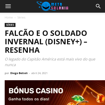
Home
Séries
SÉRIES
FALCÃO E O SOLDADO
INVERNAL (DISNEY+) –
RESENHA
O legado do Capitão América está mais vivo do que
nunca
por
Diego Betioli
-
abril 24, 2021