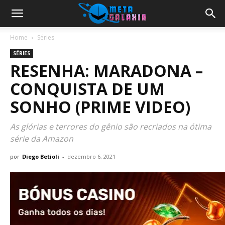
Home
Séries
SÉRIES
RESENHA: MARADONA –
CONQUISTA DE UM
SONHO (PRIME VIDEO)
As glórias e terrores do gênio são recriados na ótima
série da Amazon
por
Diego Betioli
-
dezembro 6, 2021