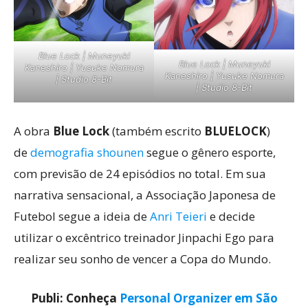
Blue Lock | Muneyuki
Blue Lock | Muneyuki
Kaneshiro | Yusuke Nomura
Kaneshiro | Yusuke Nomura
| Studio 8-Bit
| Studio 8-Bit
A obra
Blue Lock
(também escrito
BLUELOCK
)
de
demografia shounen
segue o gênero esporte,
com previsão de 24 episódios no total. Em sua
narrativa sensacional, a Associação Japonesa de
Futebol segue a ideia de
Anri Teieri
e decide
utilizar o excêntrico treinador Jinpachi Ego para
realizar seu sonho de vencer a Copa do Mundo.
Publi: Conheça
Personal Organizer em São