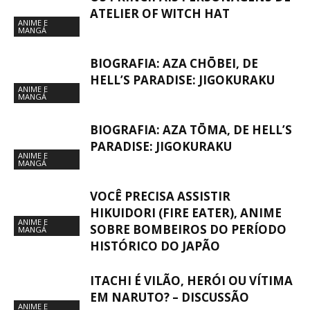
ATELIER OF WITCH HAT
ANIME E
MANGÁ
BIOGRAFIA: AZA CHŌBEI, DE
HELL’S PARADISE: JIGOKURAKU
ANIME E
MANGÁ
BIOGRAFIA: AZA TŌMA, DE HELL’S
PARADISE: JIGOKURAKU
ANIME E
MANGÁ
VOCÊ PRECISA ASSISTIR
HIKUIDORI (FIRE EATER), ANIME
ANIME E
SOBRE BOMBEIROS DO PERÍODO
MANGÁ
HISTÓRICO DO JAPÃO
ITACHI É VILÃO, HERÓI OU VÍTIMA
EM NARUTO? – DISCUSSÃO
ANIME E