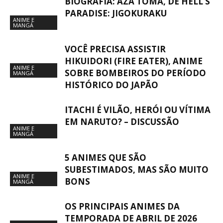
BIOGRAFIA: AZA TŌMA, DE HELL’S
PARADISE: JIGOKURAKU
ANIME E
MANGÁ
VOCÊ PRECISA ASSISTIR
HIKUIDORI (FIRE EATER), ANIME
ANIME E
SOBRE BOMBEIROS DO PERÍODO
MANGÁ
HISTÓRICO DO JAPÃO
ITACHI É VILÃO, HERÓI OU VÍTIMA
EM NARUTO? – DISCUSSÃO
ANIME E
MANGÁ
5 ANIMES QUE SÃO
SUBESTIMADOS, MAS SÃO MUITO
ANIME E
BONS
MANGÁ
OS PRINCIPAIS ANIMES DA
TEMPORADA DE ABRIL DE 2026