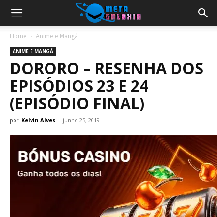
Home
Anime e Mangá
ANIME E MANGÁ
DORORO – RESENHA DOS
EPISÓDIOS 23 E 24
(EPISÓDIO FINAL)
por
Kelvin Alves
-
junho 25, 2019