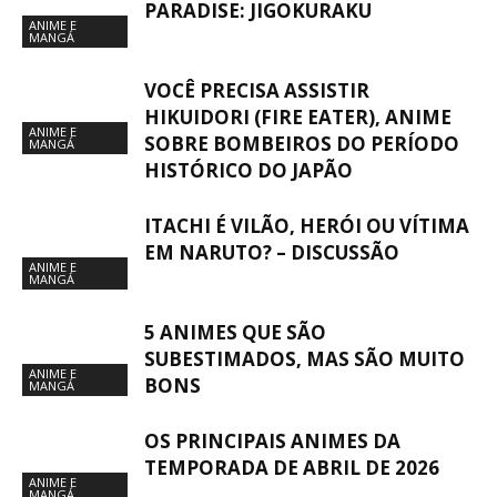
PARADISE: JIGOKURAKU
ANIME E
MANGÁ
VOCÊ PRECISA ASSISTIR
HIKUIDORI (FIRE EATER), ANIME
ANIME E
SOBRE BOMBEIROS DO PERÍODO
MANGÁ
HISTÓRICO DO JAPÃO
ITACHI É VILÃO, HERÓI OU VÍTIMA
EM NARUTO? – DISCUSSÃO
ANIME E
MANGÁ
5 ANIMES QUE SÃO
SUBESTIMADOS, MAS SÃO MUITO
ANIME E
BONS
MANGÁ
OS PRINCIPAIS ANIMES DA
TEMPORADA DE ABRIL DE 2026
ANIME E
MANGÁ