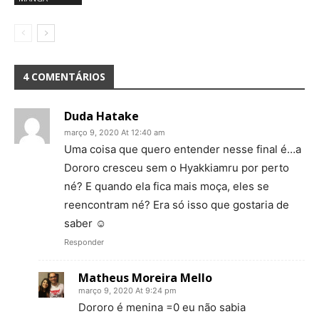
4 COMENTÁRIOS
Duda Hatake
março 9, 2020 At 12:40 am
Uma coisa que quero entender nesse final é…a
Dororo cresceu sem o Hyakkiamru por perto
né? E quando ela fica mais moça, eles se
reencontram né? Era só isso que gostaria de
saber ☺️
Responder
Matheus Moreira Mello
março 9, 2020 At 9:24 pm
Dororo é menina =0 eu não sabia