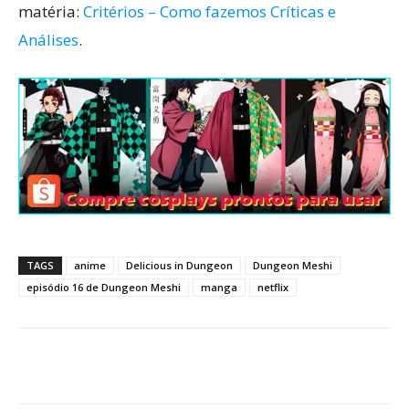
matéria:
Critérios – Como fazemos Críticas e
Análises
.
TAGS
anime
Delicious in Dungeon
Dungeon Meshi
episódio 16 de Dungeon Meshi
manga
netflix