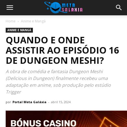
Home
Anime e Mangá
ANIME E MANGÁ
QUANDO E ONDE
ASSISTIR AO EPISÓDIO 16
DE DUNGEON MESHI?
A obra de comédia e fantasia Dungeon Meshi
(Delicious in Dungeon) finalmente recebeu uma
adaptação em anime, sob produção pelo estúdio
Trigger
por
Portal Meta Galáxia
-
abril 15, 2024