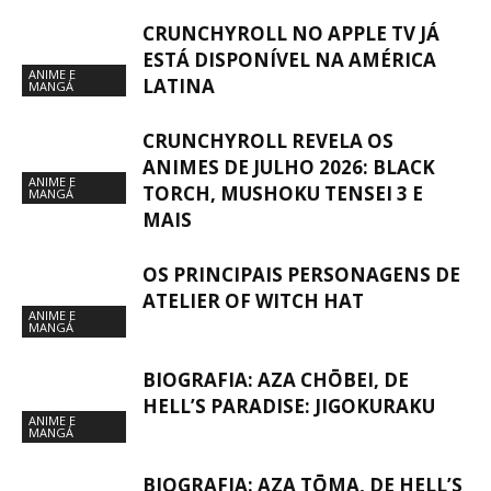
CRUNCHYROLL NO APPLE TV JÁ
ESTÁ DISPONÍVEL NA AMÉRICA
ANIME E
LATINA
MANGÁ
CRUNCHYROLL REVELA OS
ANIMES DE JULHO 2026: BLACK
ANIME E
TORCH, MUSHOKU TENSEI 3 E
MANGÁ
MAIS
OS PRINCIPAIS PERSONAGENS DE
ATELIER OF WITCH HAT
ANIME E
MANGÁ
BIOGRAFIA: AZA CHŌBEI, DE
HELL’S PARADISE: JIGOKURAKU
ANIME E
MANGÁ
BIOGRAFIA: AZA TŌMA, DE HELL’S