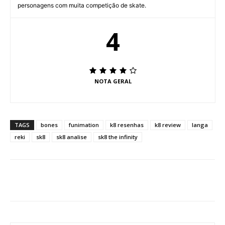
personagens com muita competição de skate.
4
NOTA GERAL
TAGS
bones
funimation
k8 resenhas
k8 review
langa
reki
sk8
sk8 analise
sk8 the infinity